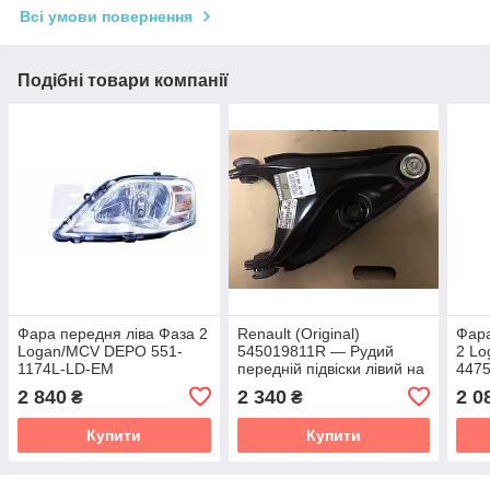
Всі умови повернення
Подібні товари компанії
Фара передня ліва Фаза 2
Renault (Original)
Фара
Logan/MCV DEPO 551-
545019811R — Рудий
2 Lo
1174L-LD-EM
передній підвіски лівий на
447
Рено Логан 2, Логан MCV
2 840
2 340
2 0
₴
₴
2, Сандро Stepway 2
Купити
Купити