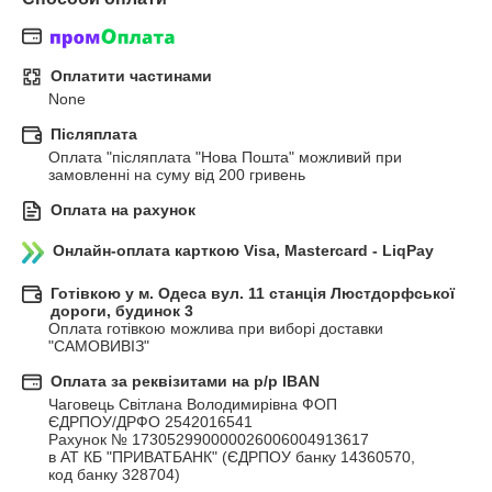
Оплатити частинами
None
Післяплата
Оплата "післяплата "Нова Пошта" можливий при 
замовленні на суму від 200 гривень
Оплата на рахунок
Онлайн-оплата карткою Visa, Mastercard - LiqPay
Готівкою у м. Одеса вул. 11 станція Люстдорфської
дороги, будинок 3
Оплата готівкою можлива при виборі доставки 
"САМОВИВІЗ"
Оплата за реквізитами на р/р IBAN
Чаговець Світлана Володимирівна ФОП

ЄДРПОУ/ДРФО 2542016541

Рахунок № 173052990000026006004913617

в АТ КБ "ПРИВАТБАНК" (ЄДРПОУ банку 14360570, 

код банку 328704)