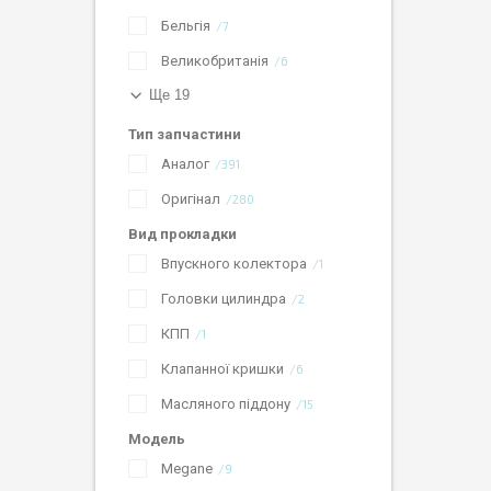
Бельгія
7
Великобританія
6
Ще 19
Тип запчастини
Аналог
391
Оригінал
280
Вид прокладки
Впускного колектора
1
Головки цилиндра
2
КПП
1
Клапанної кришки
6
Масляного піддону
15
Модель
Megane
9