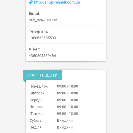
http://shop-renault.com.ua
buh_yct@ukr.net
+380639605590
+380503339484
ГРАФІК РОБОТИ
Понеділок
09:00
18:00
Вівторок
09:00
18:00
Середа
09:00
18:00
Четвер
09:00
18:00
Пʼятниця
09:00
18:00
Субота
Вихідний
Неділя
Вихідний