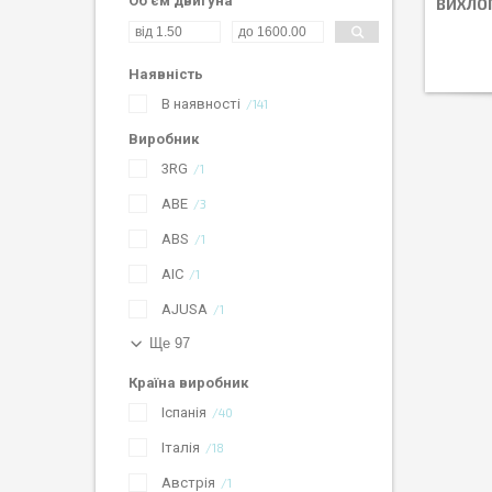
Об'єм двигуна
ВИХЛО
Наявність
В наявності
141
Виробник
3RG
1
ABE
3
ABS
1
AIC
1
AJUSA
1
Ще 97
Країна виробник
Іспанія
40
Італія
18
Австрія
1