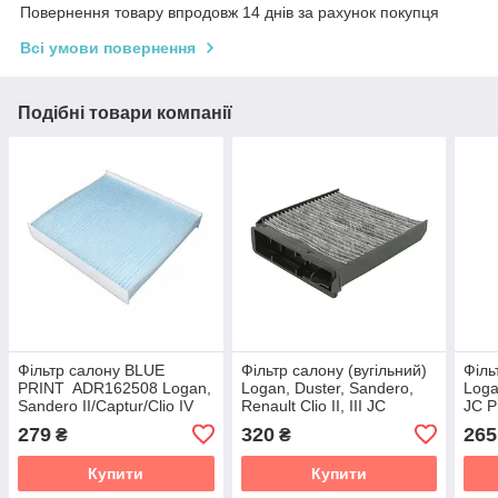
Повернення товару впродовж 14 днів за рахунок покупця
Всі умови повернення
Подібні товари компанії
Фільтр салону BLUE
Фільтр салону (вугільний)
Філь
PRINT ADR162508 Logan,
Logan, Duster, Sandero,
Loga
Sandero II/Captur/Clio IV
Renault Clio II, III JC
JC 
PREMIUM B41012CPR
279
320
265
₴
₴
Купити
Купити