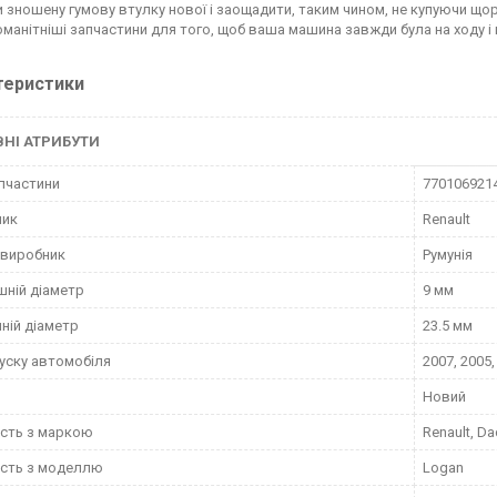
и зношену гумову втулку нової і заощадити, таким чином, не купуючи що
оманітніші запчастини для того, щоб ваша машина завжди була на ходу і 
теристики
НІ АТРИБУТИ
пчастини
770106921
ник
Renault
 виробник
Румунія
шній діаметр
9 мм
ній діаметр
23.5 мм
пуску автомобіля
2007, 2005,
Новий
ість з маркою
Renault, Da
ість з моделлю
Logan