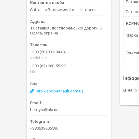
Тип за
Світлана Володимирівна Чаговець
Тип тех
КОРИ
11 станція Люстдорфьської дороги, 3,
Одеса, Україна
Марка
+380 (50) 333-94-84
Сумісн
Vodafone
+380 (63) 960-55-90
Life
Інфор
Ціна:
51
http://shop-renault.com.ua
buh_yct@ukr.net
+380639605590