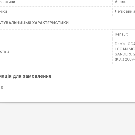
пчастини
Аналог
ніки
Легковий 
СТУВАЛЬНИЦЬКІ ХАРАКТЕРИСТИКИ
Renault
Dacia LOGA
LOGAN MCV 
ість з
SANDERO 20
(KS_) 2007
мація для замовлення
 ₴