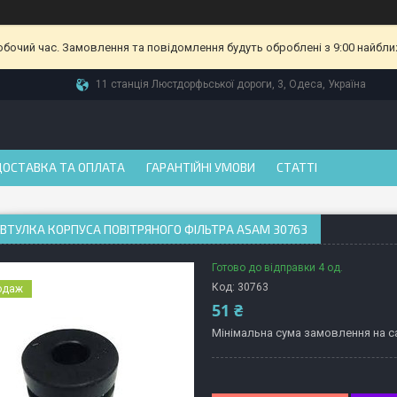
робочий час. Замовлення та повідомлення будуть оброблені з 9:00 найбли
11 станція Люстдорфьської дороги, 3, Одеса, Україна
ДОСТАВКА ТА ОПЛАТА
ГАРАНТІЙНІ УМОВИ
СТАТТІ
ВТУЛКА КОРПУСА ПОВІТРЯНОГО ФІЛЬТРА ASAM 30763
Готово до відправки 4 од.
Код:
30763
одаж
51 ₴
Мінімальна сума замовлення на са