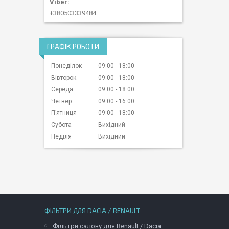
+380503339484
ГРАФІК РОБОТИ
Понеділок
09:00
18:00
Вівторок
09:00
18:00
Середа
09:00
18:00
Четвер
09:00
16:00
Пʼятниця
09:00
18:00
Субота
Вихідний
Неділя
Вихідний
ФІЛЬТРИ ДЛЯ DACIA / RENAULT
Фільтри салону для Renault / Dacia