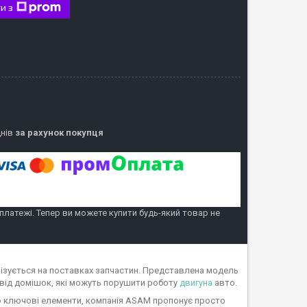
и з
днів
за рахунок покупця
 платежі. Тепер ви можете купити будь-який товар не
ізується на поставках запчастин. Представлена модель
 від домішок, які можуть порушити роботу
двигуна
авто.
ого ключові елементи, компанія ASAM пропонує просто