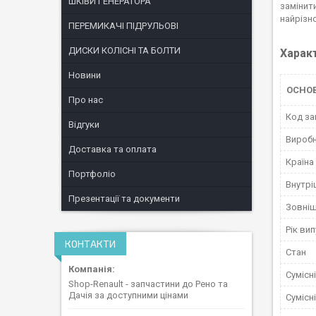
ШКІВИ ГЕНЕРАТОРА
замінит
найрізн
ПЕРЕМИКАЧІ ПІДРУЛЬОВІ
ДИСКИ КОЛІСНІ ТА БОЛТИ
Харак
Новини
ОСНОВ
Про нас
Код за
Відгуки
Вироб
Доставка та оплата
Країна
Портфоліо
Внутрі
Презентації та документи
Зовніш
Рік ви
КОНТАКТИ
Стан
Сумісн
Shop-Renault - запчастини до Рено та
Дачія за доступними цінами
Сумісн