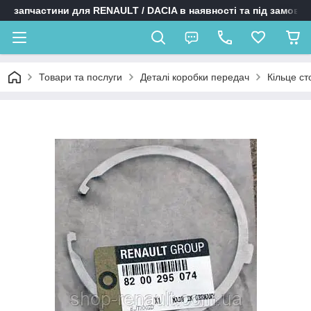
запчастини для RENAULT / DACIA в наявності та під замовл
Товари та послуги
Деталі коробки передач
Кільце ст