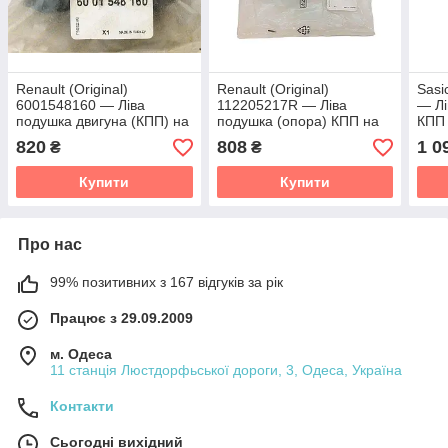
Renault (Original)
Renault (Original)
Sasi
6001548160 — Ліва
112205217R — Ліва
— Лі
подушка двигуна (КПП) на
подушка (опора) КПП на
КПП 
Рено Логан, Сандро
Рено Логан 2, Логан MCV
Лога
820
808
1 0
₴
₴
2, Sandero Stepway 2
Step
Купити
Купити
Про нас
99% позитивних з 167 відгуків за рік
Працює з 29.09.2009
м. Одеса
11 станція Люстдорфьської дороги, 3, Одеса, Україна
Контакти
Сьогодні вихідний