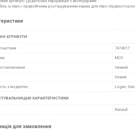
вий артикул/ Додаткова інформація з аксесуарами
іль із ліво-/ правобічним розташуванням керма для ліво-/правосторон
теристики
НІ АТРИБУТИ
пчастини
7474017
ник
MCV
встановлення
Нижній
Новий
ість з моделлю
Logan, San
СТУВАЛЬНИЦЬКІ ХАРАКТЕРИСТИКИ
Renault
мація для замовлення