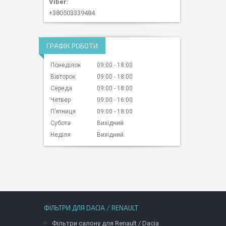
+380503339484
ГРАФІК РОБОТИ
Понеділок
09:00
18:00
Вівторок
09:00
18:00
Середа
09:00
18:00
Четвер
09:00
16:00
Пʼятниця
09:00
18:00
Субота
Вихідний
Неділя
Вихідний
ФІЛЬТРИ ДЛЯ DACIA / RENAULT
Фільтри салону для Renault / Dacia