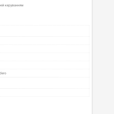
ній керуванням
dero