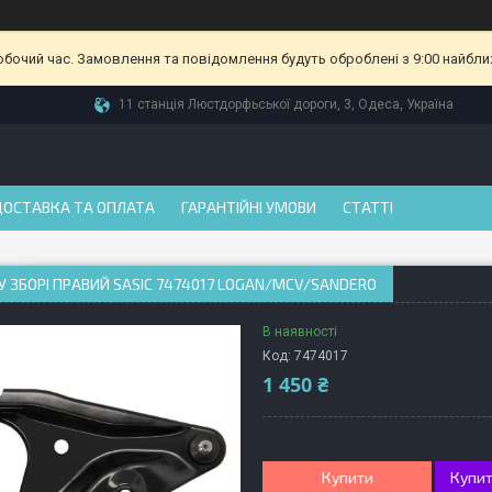
робочий час. Замовлення та повідомлення будуть оброблені з 9:00 найбли
11 станція Люстдорфьської дороги, 3, Одеса, Україна
ДОСТАВКА ТА ОПЛАТА
ГАРАНТІЙНІ УМОВИ
СТАТТІ
У ЗБОРІ ПРАВИЙ SASIC 7474017 LOGAN/MCV/SANDERO
В наявності
Код:
7474017
1 450 ₴
Купити
Купит