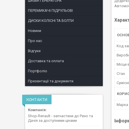
ШКІВИ ГЕНЕРАТОРА
Додатко
Автомоб
ПЕРЕМИКАЧІ ПІДРУЛЬОВІ
Харак
ДИСКИ КОЛІСНІ ТА БОЛТИ
Новини
ОСНОВ
Про нас
Код за
Відгуки
Вироб
Доставка та оплата
Місце 
Портфоліо
Стан
Презентації та документи
Сумісн
КОРИ
КОНТАКТИ
Марка
Shop-Renault - запчастини до Рено та
Інфор
Дачія за доступними цінами