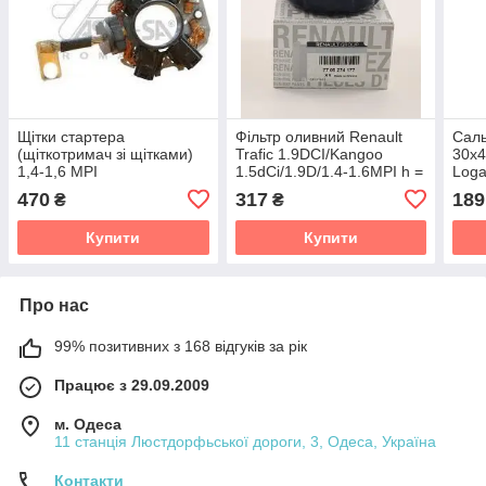
Щітки стартера
Фільтр оливний Renault
Саль
(щіткотримач зі щітками)
Trafic 1.9DCI/Kangoo
30х4
1,4-1,6 MPI
1.5dCi/1.9D/1.4-1.6MPI h =
Logan
Logan/Kangoo/Megane I
55 mm RENAULT
Kang
470
317
189
₴
₴
ASAM 30228
7700274177
19 I-
Купити
Купити
Про нас
99% позитивних з 168 відгуків за рік
Працює з 29.09.2009
м. Одеса
11 станція Люстдорфьської дороги, 3, Одеса, Україна
Контакти