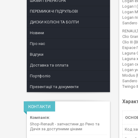
ШКІВИ ГЕНЕРАТОРА
Logan ex
Logan I 
ПЕРЕМИКАЧІ ПІДРУЛЬОВІ
Logan MC
Logan пі
ДИСКИ КОЛІСНІ ТА БОЛТИ
Sandero
RENAUL
Новини
Clio Gran
Clio III 
Про нас
Espace I
Laguna G
Відгуки
Laguna х
Logan се
Доставка та оплата
Logan у
Modus (
Портфоліо
Sandero
Twingo I
Презентації та документи
Харак
КОНТАКТИ
ОСНО
Shop-Renault - запчастини до Рено та
Дачія за доступними цінами
Код за