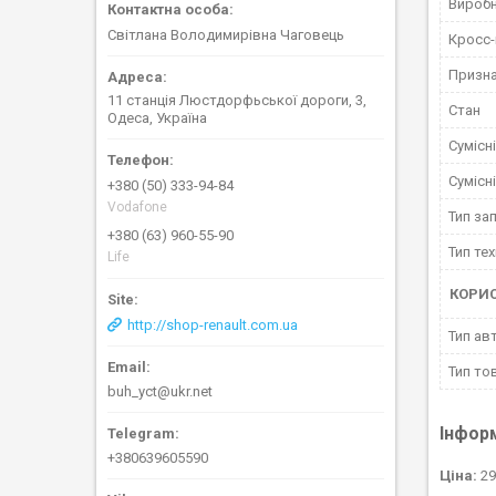
Вироб
Світлана Володимирівна Чаговець
Кросс
Призн
11 станція Люстдорфьської дороги, 3,
Стан
Одеса, Україна
Сумісн
Сумісн
+380 (50) 333-94-84
Vodafone
Тип за
+380 (63) 960-55-90
Тип тех
Life
КОРИ
http://shop-renault.com.ua
Тип ав
Тип то
buh_yct@ukr.net
Інфор
+380639605590
Ціна:
29