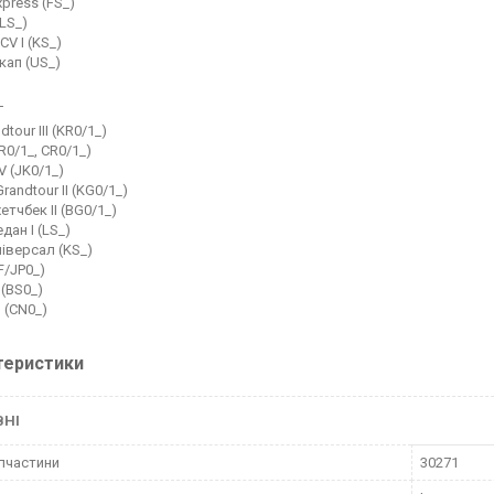
press (FS_)
(LS_)
V I (KS_)
кап (US_)
T
dtour III (KR0/1_)
(BR0/1_, CR0/1_)
V (JK0/1_)
randtour II (KG0/1_)
етчбек II (BG0/1_)
дан I (LS_)
ніверсал (KS_)
F/JP0_)
 (BS0_)
I (CN0_)
теристики
ВНІ
пчастини
30271