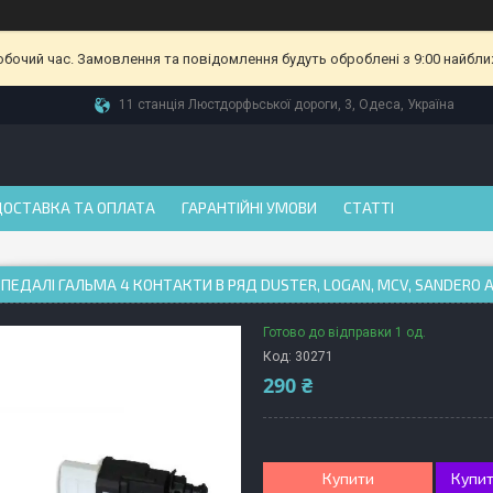
робочий час. Замовлення та повідомлення будуть оброблені з 9:00 найбли
11 станція Люстдорфьської дороги, 3, Одеса, Україна
ДОСТАВКА ТА ОПЛАТА
ГАРАНТІЙНІ УМОВИ
СТАТТІ
ПЕДАЛІ ГАЛЬМА 4 КОНТАКТИ В РЯД DUSTER, LOGAN, MCV, SANDERO 
Готово до відправки 1 од.
Код:
30271
290 ₴
Купити
Купит