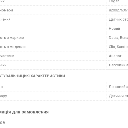
ник
Logan
-номери
820027636
ачення
Датчик ст
Новий
ість з маркою
Dacia, Rena
ість з моделлю
Clio, Sande
пчастини
Аналог
ніки
Легковий 
СТУВАЛЬНИЦЬКІ ХАРАКТЕРИСТИКИ
то
Легковий 
вару
Датчики с
мація для замовлення
0 ₴