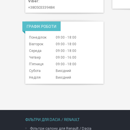
+380503339484
ГРАФІК РОБОТИ
Понеділок
09:00
18:00
Вівторок
09:00
18:00
Середа
09:00
18:00
Четвер
09:00
16:00
Пʼятниця
09:00
18:00
Субота
Вихідний
Неділя
Вихідний
ФІЛЬТРИ ДЛЯ DACIA / RENAULT
Фільтри салону для Renault / Dacia