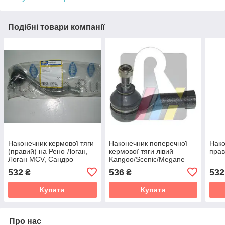
Подібні товари компанії
Наконечник кермової тяги
Наконечник поперечної
Нако
(правий) на Рено Логан,
кермової тяги лівий
прав
Логан MCV, Сандро
Kangoo/Scenic/Megane
Stepway/SASIC 4006157
RTS 91.90402.2
532
536
532
₴
₴
Купити
Купити
Про нас