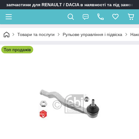
запчастини для RENAULT / DACIA в наявності та під замовл
Товари та послуги
Рульове управління і підвіска
Нак
Топ продажів