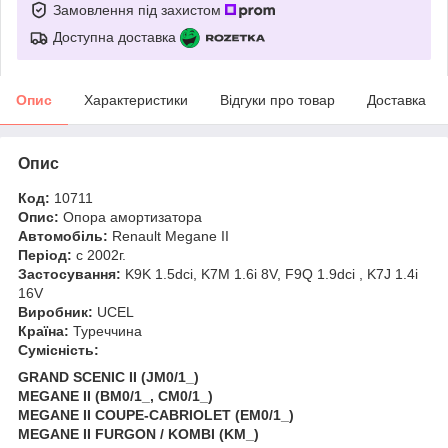
Замовлення під захистом
Доступна доставка
Опис
Характеристики
Відгуки про товар
Доставка
Опис
Код:
10711
Опис:
Опора амортизатора
Автомобіль:
Renault Megane II
Період:
c 2002г.
Застосування:
K9K 1.5dci, K7M 1.6i 8V, F9Q 1.9dci , K7J 1.4i
16V
Виробник:
UCEL
Країна:
Туреччина
Сумісність:
GRAND SCENIC II (JM0/1_)
MEGANE II (BM0/1_, CM0/1_)
MEGANE II COUPE-CABRIOLET (EM0/1_)
MEGANE II FURGON / KOMBI (KM_)