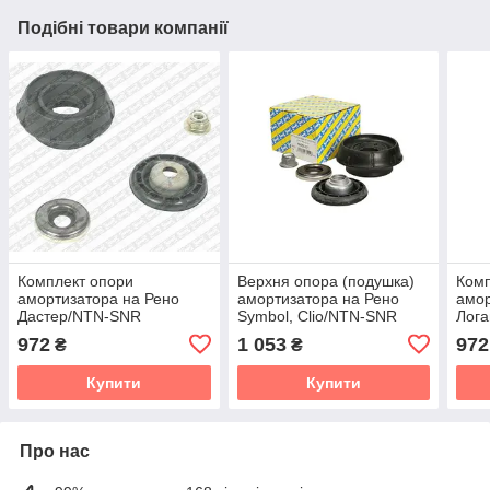
Подібні товари компанії
Комплект опори
Верхня опора (подушка)
Комп
амортизатора на Рено
амортизатора на Рено
амор
Дастер/NTN-SNR
Symbol, Clio/NTN-SNR
Лога
KB655.28
KB655.07
Сан
972
1 053
972
₴
₴
KB6
Купити
Купити
Про нас