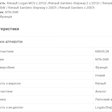
сть:
Renault Logan MCV c 2012г./Renault Sandero Stepway 2 с 2012г./ Renault
04г./ Renault Sandero Stepway с 2007г./ Renault Sandero c 2007г.
ик:
NTN-SNR
Франція
теристики
НІ АТРИБУТИ
пчастини
KB655.28
ник
NTN-SNR
 виробник
Франція
Новий
ість з маркою
Renault
пчастини
Аналог
ніки
Легковий 
ість з моделлю
Logan/Step