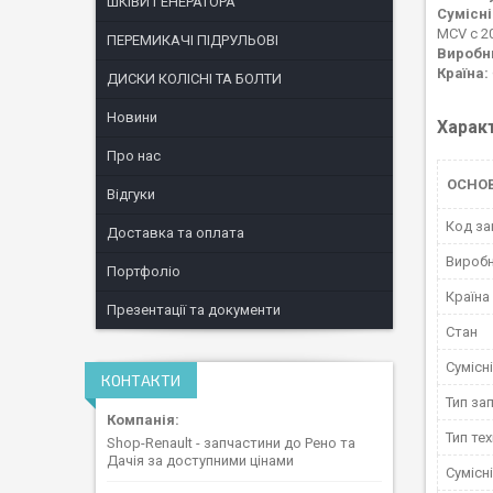
ШКІВИ ГЕНЕРАТОРА
Сумісні
MCV c 20
ПЕРЕМИКАЧІ ПІДРУЛЬОВІ
Виробн
Країна:
ДИСКИ КОЛІСНІ ТА БОЛТИ
Новини
Харак
Про нас
ОСНОВ
Відгуки
Код за
Доставка та оплата
Вироб
Портфоліо
Країна
Презентації та документи
Стан
Сумісн
КОНТАКТИ
Тип за
Тип тех
Shop-Renault - запчастини до Рено та
Дачія за доступними цінами
Сумісн