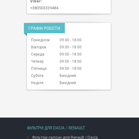
+380503339484
ГРАФІК РОБОТИ
Понеділок
09:00
18:00
Вівторок
09:00
18:00
Середа
09:00
18:00
Четвер
09:00
18:00
Пʼятниця
09:00
18:00
Субота
Вихідний
Неділя
Вихідний
ФІЛЬТРИ ДЛЯ DACIA / RENAULT
Фільтри салону для Renault / Dacia