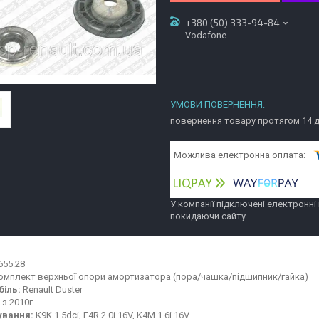
+380 (50) 333-94-84
Vodafone
повернення товару протягом 14 
У компанії підключені електронні
покидаючи сайту.
55.28
мплект верхньої опори амортизатора (пора/чашка/підшипник/гайка)
іль:
Renault Duster
з 2010г.
ування:
K9K 1.5dci, F4R 2.0i 16V, K4M 1.6i 16V