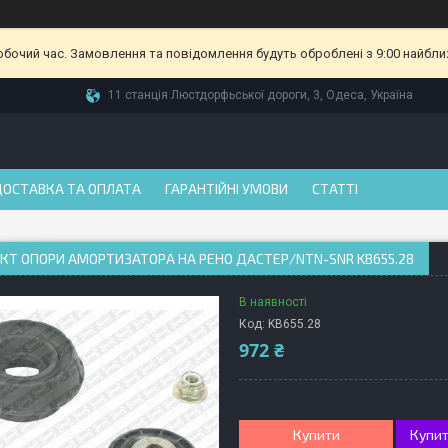
робочий час. Замовлення та повідомлення будуть оброблені з 9:00 найбли
11 станція Люстдорфьської дороги, 3, Одеса, Україна
ДОСТАВКА ТА ОПЛАТА
ГАРАНТІЙНІ УМОВИ
СТАТТІ
Т ОПОРИ АМОРТИЗАТОРА НА РЕНО ДАСТЕР/NTN-SNR KB655.28
В наявності
Код:
KB655.28
972 ₴
Купити
Купит