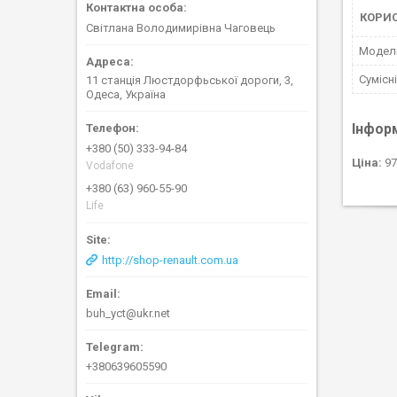
КОРИ
Світлана Володимирівна Чаговець
Мoдел
Сумісні
11 станція Люстдорфьської дороги, 3,
Одеса, Україна
Інфор
+380 (50) 333-94-84
Ціна:
97
Vodafone
+380 (63) 960-55-90
Life
http://shop-renault.com.ua
buh_yct@ukr.net
+380639605590