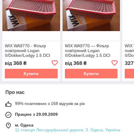
WIX WA9770 - Фільтр
WIX WA9770 — Фільтр
WIX 
повітряний Logan
повітряний Logan
пові
II/Dokker/Lodgy 1.5 DCI
II/Dokker/Lodgy 1.5 DCI
II/D
368
368
327
від
₴
від
₴
Купити
Купити
Про нас
99% позитивних з 168 відгуків за рік
Працює з 29.09.2009
м. Одеса
11 станція Люстдорфьської дороги, 3, Одеса, Україна