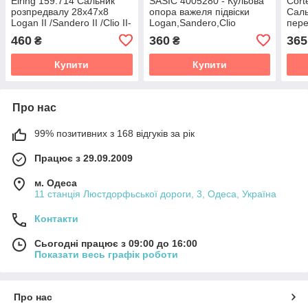
Elring 159.714 Сальник
SASIC 4005280 - Кульова
Cort
розпредвалу 28х47х8
опора важеля підвіски
Саль
Logan II /Sandero II /Clio II-
Logan,Sandero,Clio
пере
IV двигун 1.2 (D4F)
III,Megane II,Modus
II /S
460
360
365
₴
₴
двиг
Купити
Купити
Про нас
99% позитивних з 168 відгуків за рік
Працює з 29.09.2009
м. Одеса
11 станція Люстдорфьської дороги, 3, Одеса, Україна
Контакти
Сьогодні працює з 09:00 до 16:00
Показати весь графік роботи
Про нас