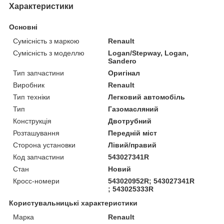
Характеристики
Основні
Сумісність з маркою
Renault
Сумісність з моделлю
Logan/Stepway, Logan,
Sandero
Тип запчастини
Оригінал
Виробник
Renault
Тип техніки
Легковий автомобіль
Тип
Газомасляний
Конструкція
Двотрубний
Розташування
Передній міст
Сторона установки
Лівий/правий
Код запчастини
543027341R
Стан
Новий
Кросс-номери
543020952R; 543027341R
; 543025333R
Користувальницькі характеристики
Марка
Renault