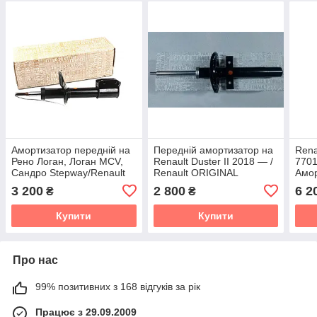
Амортизатор передній на
Передній амортизатор на
Rena
Рено Логан, Логан MCV,
Renault Duster II 2018 — /
770
Сандро Stepway/Renault
Renault ORIGINAL
Амор
ORIGINAL 6001550751
543020142R
(зел
3 200
2 800
6 2
₴
₴
Траф
Купити
Купити
Про нас
99% позитивних з 168 відгуків за рік
Працює з 29.09.2009