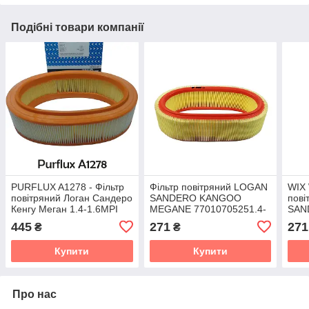
Подібні товари компанії
PURFLUX A1278 - Фільтр
Фільтр повітряний LOGAN
WIX 
повітряний Логан Сандеро
SANDERO KANGOO
пов
Кенгу Меган 1.4-1.6MPI
MEGANE 77010705251.4-
SAN
1.6MPI WIX WA6697
MEG
445
271
271
₴
₴
1.6M
Купити
Купити
Про нас