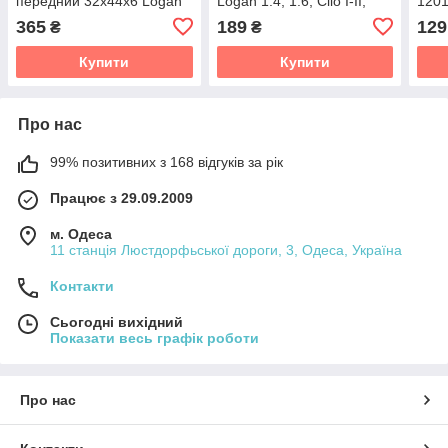
передний 32х44х6 Logan
Logan 1.4, 1.6, Clio I-II,
1201
II /Sandero II /Clio II-IV
Kangoo, Megane, Rapid,
Clio
365
189
129
₴
₴
двигун 1.2 (D4F)
19 I-II
Rapid
Купити
Купити
Про нас
99% позитивних з 168 відгуків за рік
Працює з 29.09.2009
м. Одеса
11 станція Люстдорфьської дороги, 3, Одеса, Україна
Контакти
Сьогодні вихідний
Показати весь графік роботи
Про нас