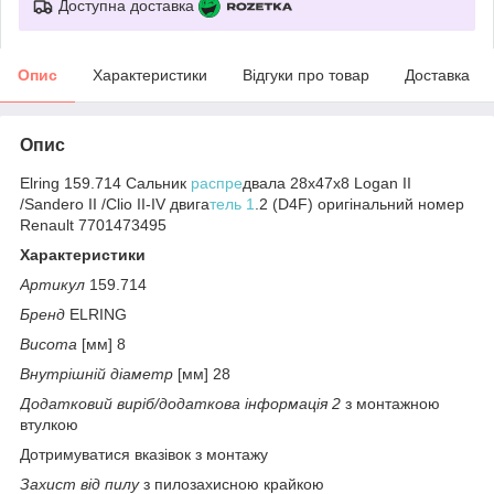
Доступна доставка
Опис
Характеристики
Відгуки про товар
Доставка
Опис
Elring 159.714 Сальник
распре
двала 28х47х8 Logan II
/Sandero II /Clio II-IV двига
тель 1
.2 (D4F) оригінальний номер
Renault 7701473495
Характеристики
Артикул
159.714
Бренд
ELRING
Висота
[мм] 8
Внутрішній діаметр
[мм] 28
Додатковий виріб/додаткова інформація 2
з монтажною
втулкою
Дотримуватися вказівок з монтажу
Захист від пилу
з пилозахисною крайкою