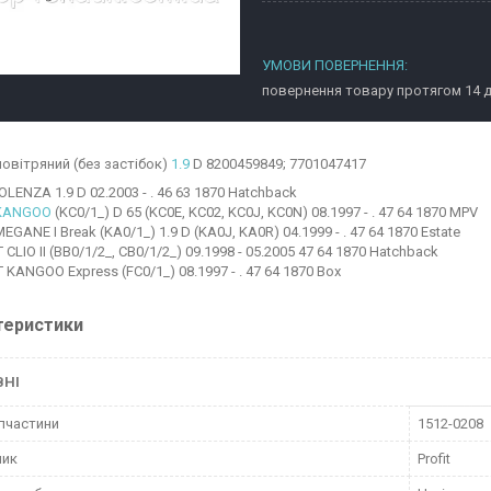
повернення товару протягом 14 
повітряний (без застібок)
1.9
D 8200459849; 7701047417
LENZA 1.9 D 02.2003 - . 46 63 1870 Hatchback
KANGOO
(KC0/1_) D 65 (KC0E, KC02, KC0J, KC0N) 08.1997 - . 47 64 1870 MPV
GANE I Break (KA0/1_) 1.9 D (KA0J, KA0R) 04.1999 - . 47 64 1870 Estate
CLIO II (BB0/1/2_, CB0/1/2_) 09.1998 - 05.2005 47 64 1870 Hatchback
KANGOO Express (FC0/1_) 08.1997 - . 47 64 1870 Box
теристики
ВНІ
пчастини
1512-0208
ник
Profit