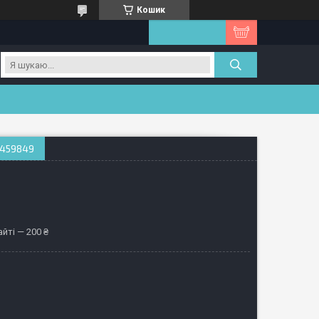
Кошик
0459849
йті — 200 ₴