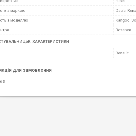
 виробник
Чехія
ість з маркою
Dacia, Rena
ість з моделлю
Kangoo, So
льтра
Вставка
СТУВАЛЬНИЦЬКІ ХАРАКТЕРИСТИКИ
Renault
мація для замовлення
6 ₴