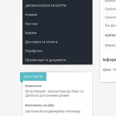
Країна
ДИСКИ КОЛІСНІ ТА БОЛТИ
Сумісн
Новини
Сумісн
Про нас
Тип фі
Відгуки
КОРИ
Доставка та оплата
Марка
Портфоліо
Інфор
Презентації та документи
Ціна:
16
КОНТАКТИ
Shop-Renault - запчастини до Рено та
Дачія за доступними цінами
Світлана Володимирівна Чаговець