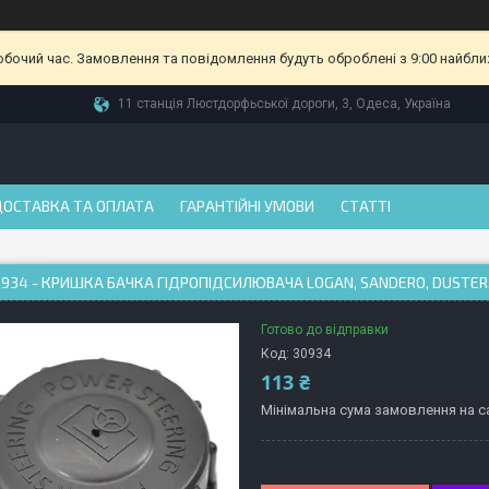
робочий час. Замовлення та повідомлення будуть оброблені з 9:00 найбли
11 станція Люстдорфьської дороги, 3, Одеса, Україна
ДОСТАВКА ТА ОПЛАТА
ГАРАНТІЙНІ УМОВИ
СТАТТІ
934 - КРИШКА БАЧКА ГІДРОПІДСИЛЮВАЧА LOGAN, SANDERO, DUSTER
Готово до відправки
Код:
30934
113 ₴
Мінімальна сума замовлення на са