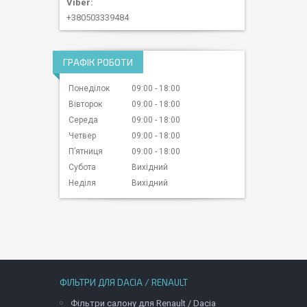
+380503339484
ГРАФІК РОБОТИ
Понеділок
09:00
18:00
Вівторок
09:00
18:00
Середа
09:00
18:00
Четвер
09:00
18:00
Пʼятниця
09:00
18:00
Субота
Вихідний
Неділя
Вихідний
ФІЛЬТРИ ДЛЯ DACIA / RENAULT
Фільтри салону для Renault / Dacia