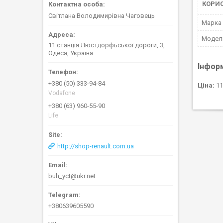
КОРИ
Світлана Володимирівна Чаговець
Марка
Модел
11 станція Люстдорфьської дороги, 3,
Одеса, Україна
Інфор
+380 (50) 333-94-84
Ціна:
11
Vodafone
+380 (63) 960-55-90
Life
http://shop-renault.com.ua
buh_yct@ukr.net
+380639605590