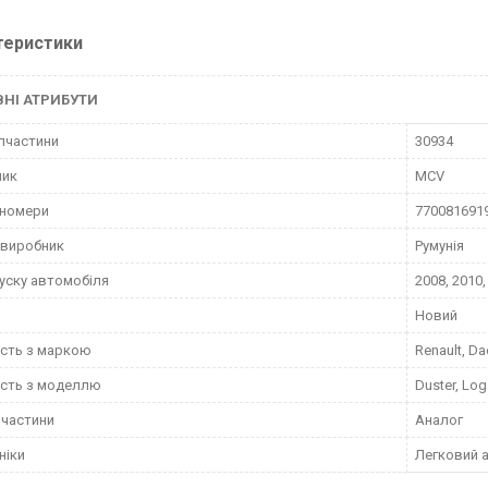
теристики
НІ АТРИБУТИ
пчастини
30934
ник
MCV
-номери
770081691
 виробник
Румунія
пуску автомобіля
2008, 2010,
Новий
ість з маркою
Renault, Da
ість з моделлю
Duster, Log
пчастини
Аналог
ніки
Легковий 