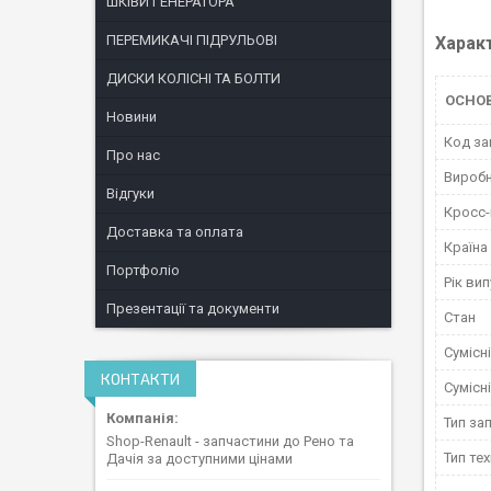
ШКІВИ ГЕНЕРАТОРА
ПЕРЕМИКАЧІ ПІДРУЛЬОВІ
Харак
ДИСКИ КОЛІСНІ ТА БОЛТИ
ОСНОВ
Новини
Код за
Про нас
Вироб
Відгуки
Кросс
Доставка та оплата
Країна
Портфоліо
Рік ви
Презентації та документи
Стан
Сумісн
КОНТАКТИ
Сумісн
Тип за
Shop-Renault - запчастини до Рено та
Тип тех
Дачія за доступними цінами