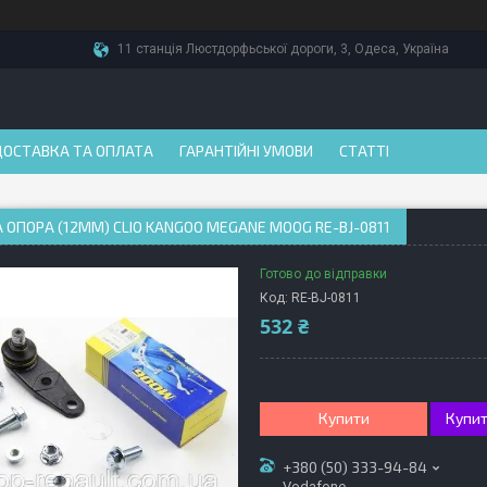
11 станція Люстдорфьської дороги, 3, Одеса, Україна
ДОСТАВКА ТА ОПЛАТА
ГАРАНТІЙНІ УМОВИ
СТАТТІ
 ОПОРА (12ММ) CLIO KANGOO MEGANE MOOG RE-BJ-0811
Готово до відправки
Код:
RE-BJ-0811
532 ₴
Купити
Купит
+380 (50) 333-94-84
Vodafone