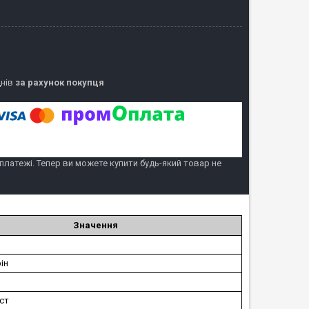
днів
за рахунок покупця
 платежі. Тепер ви можете купити будь-який товар не
Значення
ін
іст