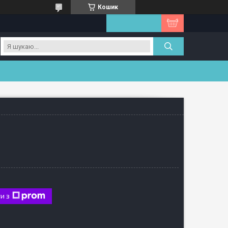
Кошик
и з