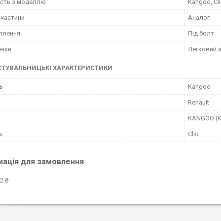
ість з моделлю
Kangoo, Cl
пчастини
Аналог
іплення
Під болт
ніки
Легковий 
СТУВАЛЬНИЦЬКІ ХАРАКТЕРИСТИКИ
ь
Kangoo
Renault
KANGOO (K
ь
Clio
мація для замовлення
2 ₴