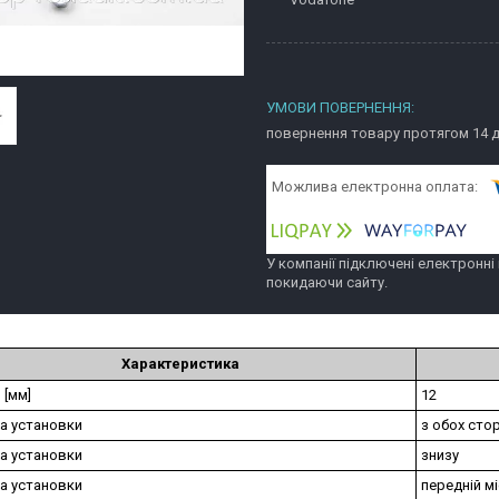
повернення товару протягом 14 
У компанії підключені електронні
покидаючи сайту.
Характеристика
 [мм]
12
а установки
з обох стор
а установки
знизу
а установки
передній м