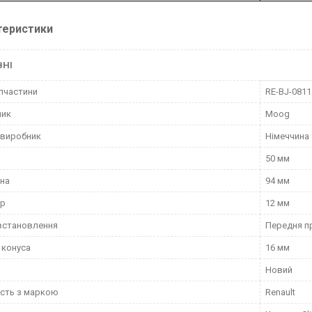
теристики
ВНІ
пчастини
RE-BJ-0811
ник
Moog
 виробник
Німеччина
а
50 мм
на
94 мм
тр
12 мм
встановлення
Передня п
 конуса
16 мм
Новий
ість з маркою
Renault