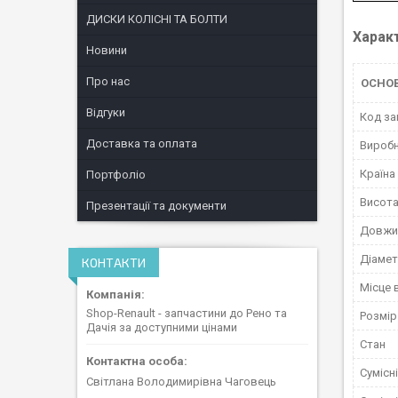
ДИСКИ КОЛІСНІ ТА БОЛТИ
Харак
Новини
Про нас
ОСНО
Відгуки
Код за
Доставка та оплата
Вироб
Країна
Портфоліо
Висот
Презентації та документи
Довжи
Діаме
КОНТАКТИ
Місце 
Shop-Renault - запчастини до Рено та
Розмір
Дачія за доступними цінами
Стан
Сумісн
Світлана Володимирівна Чаговець