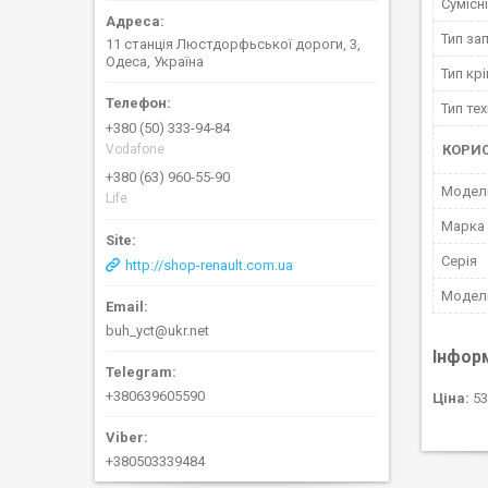
Сумісн
Тип за
11 станція Люстдорфьської дороги, 3,
Одеса, Україна
Тип кр
Тип тех
+380 (50) 333-94-84
КОРИ
Vodafone
+380 (63) 960-55-90
Мoдел
Life
Марка
Серія
http://shop-renault.com.ua
Модел
buh_yct@ukr.net
Інфор
+380639605590
Ціна:
53
+380503339484