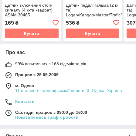
Датчик включення стоп-
Датчик педалі гальма (2 к-
Датч
сигналу (4 к-та квадрат)
та)
та)
ASAM 30465
Logan/Kangoo/Master/Trafic/ClioII
Loga
Logan/Duster/Kangoo/Megane/Laguna/Trafic
RENAULT 7700414986
FACE
169
536
307
₴
₴
Купити
Купити
Про нас
99% позитивних з 168 відгуків за рік
Працює з 29.09.2009
м. Одеса
11 станція Люстдорфьської дороги, 3, Одеса, Україна
Контакти
Сьогодні працює з 09:00 до 16:00
Показати весь графік роботи
Про нас