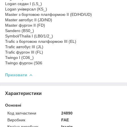
Logan седан I (LS_)
Logan універсал (KS_)
Master з бортовою платформою II (ED/HD/UD)
Master автобус II (JD/ND)
Master фургон II (FD)
Sandero (BS0_)
Symbol/Thalia I (LB0/1/2_)
Trafic з бортовою платформою III (EL)
Trafic автобус III (JL)
Trafic фургон III (FL)
Twingo I (C06_)
Twingo фургон (S06
Приховати
Характеристики
Основні
Код запчастини
24890
Виробник
FAE
Країна виробник
Італія