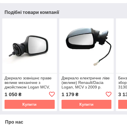
Подібні товари компанії
Дзеркало зовнішнє праве
Дзеркало електричне ліве
Бенз
велике механічне з
(велике) Renault/Dacia
збо
джойстиком Logan MCV,
Logan, MCV з 2009 р.
313
Logan,Sandero F 2
DUS
1 050
1 179
3 1
₴
₴
(Туреччина)
1.2/
Купити
Купити
Про нас