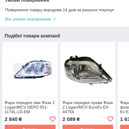
Умови повернення
Повернення товару впродовж 14 днів за рахунок покупця
Всі умови повернення
Подібні товари компанії
Фара передня ліва Фаза 2
Фара передня права Фаза
Фар
Logan/MCV DEPO 551-
2 Logan/MCV EuroEx EX-
фаза
1174L-LD-EM
44754
Ex E
2 840
2 089
1 6
₴
₴