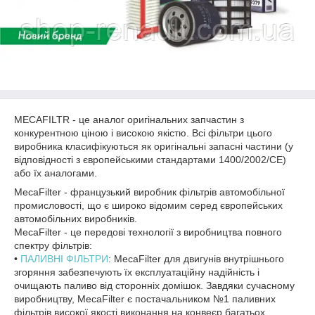
MECAFILTR - це аналог оригінальних запчастин з
конкурентною ціною і високою якістю. Всі фільтри цього
виробника класифікуються як оригінальні запасні частини (у
відповідності з європейськими стандартами 1400/2002/CE)
або їх аналогами.
MecaFilter - французький виробник фільтрів автомобільної
промисловості, що є широко відомим серед європейських
автомобільних виробників.
MecaFilter - це передові технології з виробництва повного
спектру фільтрів:
•
ПАЛИВНІ ФІЛЬТРИ
: MecaFilter для двигунів внутрішнього
згоряння забезпечують їх експлуатаційну надійність і
очищають паливо від сторонніх домішок. Завдяки сучасному
виробництву, MecaFilter є постачальником №1 паливних
фільтрів високої якості виконання на конвеєр багатьох