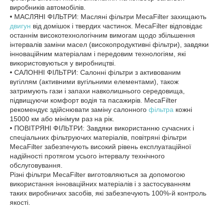
виробників автомобілів.
• МАСЛЯНІ ФІЛЬТРИ: Масляні фільтри MecaFilter захищають
двигун
від домішок і твердих частинок. MecaFilter відповідає
останнім високотехнологічним вимогам щодо збільшення
інтервалів заміни масел (високопродуктивні фільтри), завдяки
інноваційним матеріалам і передовим технологіям, які
використовуються у виробництві.
• САЛОННІ ФІЛЬТРИ: Салонні фільтри з активованим
вугіллям (активними вугільними елементами), також
затримують гази і запахи навколишнього середовища,
підвищуючи комфорт водія та пасажирів. MecaFilter
рекомендує здійснювати заміну салонного
фільтра
кожні
15000 км або мінімум раз на рік.
• ПОВІТРЯНІ ФІЛЬТРИ: Завдяки використанню сучасних і
спеціальних фільтруючих матеріалів, повітряні фільтри
MecaFilter забезпечують високий рівень експлуатаційної
надійності протягом усього інтервалу технічного
обслуговування.
Різні фільтри MecaFilter виготовляються за допомогою
використання інноваційних матеріалів і з застосуванням
таких виробничих засобів, які забезпечують 100%-й контроль
якості.