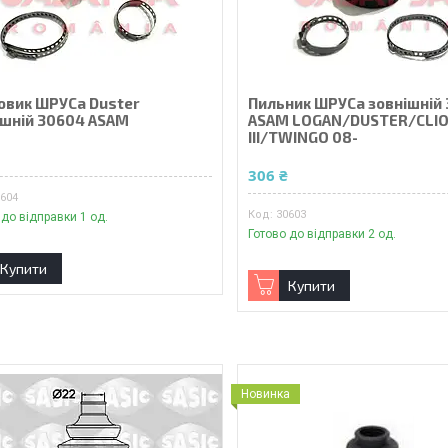
овик ШРУСа Duster
Пильник ШРУСа зовнішній
ішній 30604 ASAM
ASAM LOGAN/DUSTER/CLI
III/TWINGO 08-
₴
306 ₴
0604
30603
 до відправки 1 од.
Готово до відправки 2 од.
Купити
Купити
Новинка