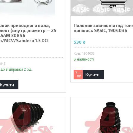
овик приводного вала,
Пильник зовнішній під тон
ект (внутр. діаметр — 25
напівось SASIC, 1904036
ASAM 30846
n/MCV/Sandero 1.5 DCI
530 ₴
₴
1904036
В наявності
0846
 до відправки 2 од.
Купити
Купити