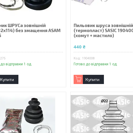
ник ШРУСа зовнішній
Пильовик шруса зовнішні
82x114) без змащення ASAM
(термопласт) SASIC 19040
5
(хомут + мастило)
₴
440 ₴
0275
1904008
 до відправки 1 од.
Готово до відправки 1 од.
Купити
Купити