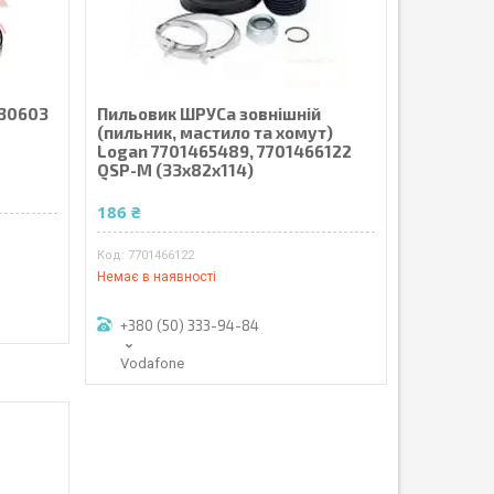
 30603
Пильовик ШРУСа зовнішній
O
(пильник, мастило та хомут)
Logan 7701465489, 7701466122
QSP-M (33х82х114)
186 ₴
7701466122
Немає в наявності
+380 (50) 333-94-84
Vodafone