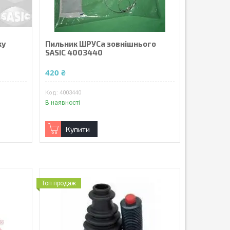
ку
Пильник ШРУСа зовнішнього
SASIC 4003440
420 ₴
4003440
В наявності
Купити
Топ продаж