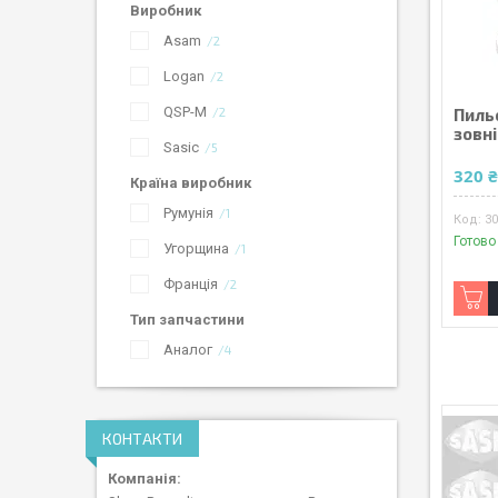
Виробник
Asam
2
Logan
2
QSP-M
Пиль
2
зовн
Sasic
5
320 
Країна виробник
Румунія
1
3
Готово
Угорщина
1
Франція
2
Тип запчастини
Аналог
4
КОНТАКТИ