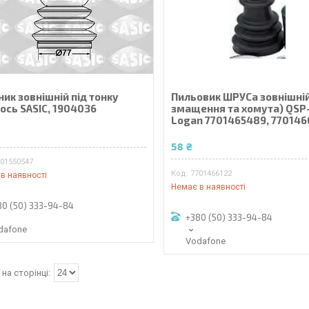
ик зовнішній під тонку
Пильовик ШРУСа зовнішній
ось SASIC, 1904036
змащення та хомута) QSP
Logan 7701465489, 770146
₴
58 ₴
001550547
7701466122
в наявності
Немає в наявності
80 (50) 333-94-84
+380 (50) 333-94-84
dafone
Vodafone