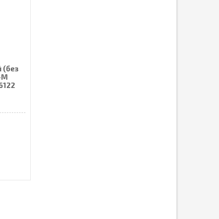
 (без
-M
6122