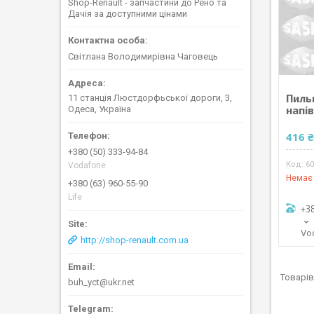
Shop-Renault - запчастини до Рено та
Дачія за доступними цінами
Світлана Володимирівна Чаговець
Пильн
11 станція Люстдорфьської дороги, 3,
напів
Одеса, Україна
416 
+380 (50) 333-94-84
6
Vodafone
Немає 
+380 (63) 960-55-90
Life
+3
Vo
http://shop-renault.com.ua
buh_yct@ukr.net