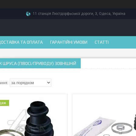
11 станція Люстдорфьської дороги, 3, Одеса, Україна
ДОСТАВКА ТА ОПЛАТА
ГАРАНТІЙНІ УМОВИ
СТАТТІ
 ШРУСА (ПІВОСІ/ПРИВОДУ) ЗОВНІШНІЙ
одаж