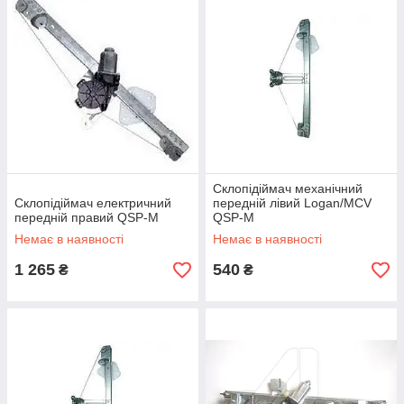
Склопідіймач механічний
Склопідіймач електричний
передній лівий Logan/MCV
передній правий QSP-M
QSP-M
Немає в наявності
Немає в наявності
1 265
540
₴
₴