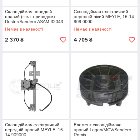
Склопідіймач передній —
Склопідіймач електричний
правий (з ел. приводом)
передній лівий MEYLE, 16-14
Duster/Sandero ASAM 32043
909 0000
Немає в наявності
Немає в наявності
2 370
4 705
₴
₴
Склопідіймач електричний
Елемент склопідіймача
передній правий MEYLE, 16-
правий Logan/MCV/Sandero
14 909000
Romix