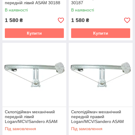
передній лівий ASAM 30188
30187
В наявності
В наявності
1 580
1 580
₴
₴
Купити
Купити
Склопідіймач механічний
Склопідіймач механічний
передній лівий
передній правий
Logan/MCV/Sandero ASAM
Logan/MCV/Sandero ASAM
30821
30822
Під замовлення
Під замовлення