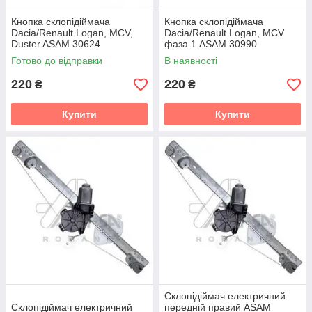
Кнопка склопідіймача
Кнопка склопідіймача
Dacia/Renault Logan, MCV,
Dacia/Renault Logan, MCV
Duster ASAM 30624
фаза 1 ASAM 30990
Готово до відправки
В наявності
220
220
₴
₴
Купити
Купити
Склопідіймач електричний
Склопідіймач електричний
передній правий ASAM