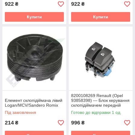
922
922
₴
₴
Купити
Купити
8200108269 Renault (Opel
Елемент склопідіймача лівий
93858398) — Блок керування
Logan/MCV/Sandero Romix
склопідіймачем передній
лівий на Logan / Duster /
Під замовлення
Готово до відправки 1 од.
Master
214
996
₴
₴