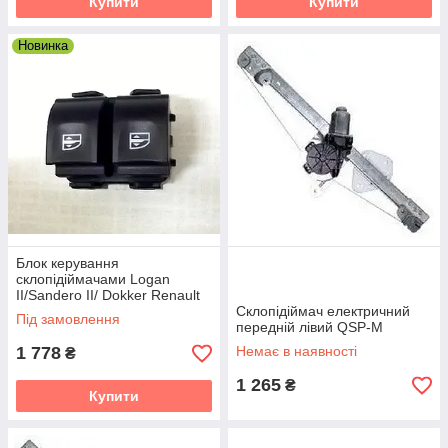
Купити
Купити
Новинка
Блок керування
склопідіймачами Logan
II/Sandero II/ Dokker Renault
Original
Склопідіймач електричний
Під замовлення
передній лівий QSP-M
1 778
Немає в наявності
₴
1 265
₴
Купити