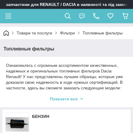
запчастини для RENAULT / DACIA в наявності та під замовл
Товари та послуги
Фільтри
Топливные фильтры
Топливные фильтры
Ознакомьтесь с огромным ассортиментом качественных,
надежных и оригинальных топливных фильтров Dacia
Renault! У нас представлены лучшие образцы, которые уже
доказали свою надежность в ходе нужных сертификаций. В
частности, здесь вы сможете заказать следующие модели:
Дизельные топливные фильтры Dacia Renault;
Показати все
Бензиновые топливные фильтры Renault Dacia.
Оригинальные топливные фильтры без проблем справятся с
БЕНЗИН
очищением любого вида топлива, чем обеспечат
бесперебойную работу вашего двигателя. Здесь каждый
сможет подобрать топливный фильтр для себя!