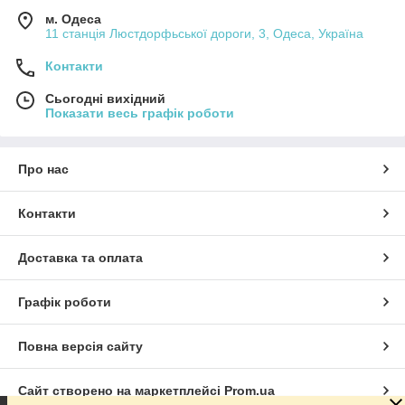
Якщо ці проблеми вчасно не помітити і не усунути їхню
м. Одеса
причину (тобто вчасно не замінити фільтр), згодом може
11 станція Люстдорфьської дороги, 3, Одеса, Україна
знадобитися серйозний і недешевий ремонт.
Контакти
Як часто потрібно міняти паливний фільтр?
Як правило, проводити заміну паливного фільтра слід у
Сьогодні вихідний
середньому кожні 20–30 тис. км. Але краще звіритись з
Показати весь графік роботи
рекомендаціями виробника вашого авто.
Про нас
Контакти
Доставка та оплата
Графік роботи
Повна версія сайту
Сайт створено на маркетплейсі
Prom.ua