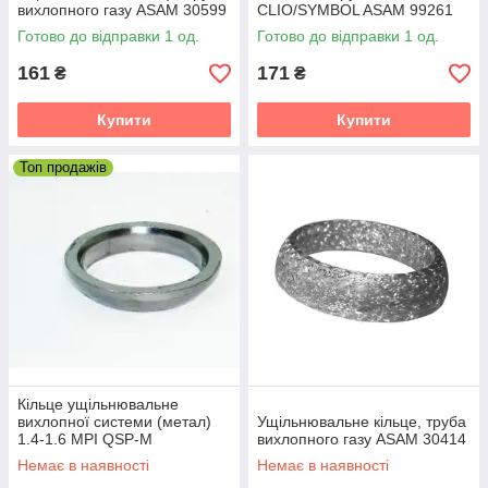
вихлопного газу ASAM 30599
CLIO/SYMBOL ASAM 99261
Готово до відправки 1 од.
Готово до відправки 1 од.
161
171
₴
₴
Купити
Купити
Топ продажів
Кільце ущільнювальне
вихлопної системи (метал)
Ущільнювальне кільце, труба
1.4-1.6 MPI QSP-M
вихлопного газу ASAM 30414
7700797807, 7700840085,
Немає в наявності
Немає в наявності
8200035310