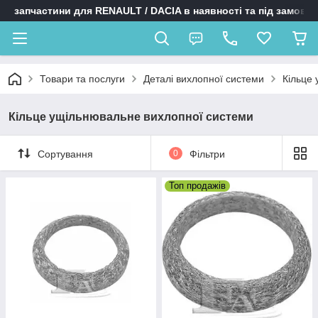
запчастини для RENAULT / DACIA в наявності та під замовл
Товари та послуги
Деталі вихлопної системи
Кільце
Кільце ущільнювальне вихлопної системи
Сортування
0
Фільтри
Топ продажів