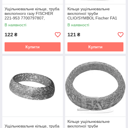
Ущільнювальне кільце, труба
Кільце ущільнювальне
вихлопного газу FISCHER
вихлопної труби
221-953 7700797807,
CLIO/SYMBOL Fischer FA1
7700840085, 8200035310
221-947
В наявності
В наявності
122
121
₴
₴
Купити
Купити
Кільце ущільнювальне
Ущільнювальне кільце, труба
вихлопної труби