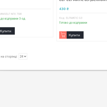
₴
430 ₴
RANSELF NFX 75W
ELFMATIC G3
 до відправки 3 од.
Готово до відправки
Купити
Купити