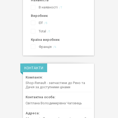
Наявність
В наявності
7
Виробник
Elf
6
Total
1
Країна виробник
Франція
4
КОНТАКТИ
Shop-Renault - запчастини до Рено та
Дачія за доступними цінами
Світлана Володимирівна Чаговець