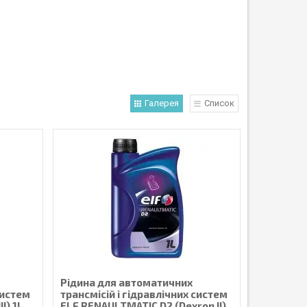
Галерея
Список
Рідина для автоматичних
систем
трансмісій і гідравлічних систем
I) 1L
ELF RENAULTMATIC D2 (Dexron II)