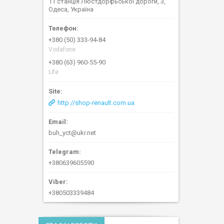
11 станція Люстдорфьської дороги, 3,
Одеса, Україна
+380 (50) 333-94-84
Vodafone
+380 (63) 960-55-90
Life
http://shop-renault.com.ua
buh_yct@ukr.net
+380639605590
+380503339484