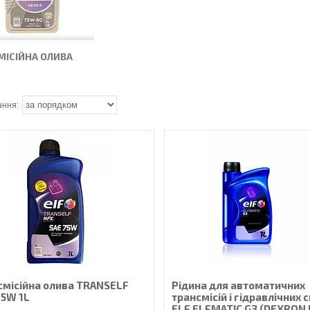
МІСІЙНА ОЛИВА
смісійна олива TRANSELF
Рідина для автоматичних
75W 1L
трансмісій і гідравлічних 
ELF ELFMATIC G3 (DEXRON II