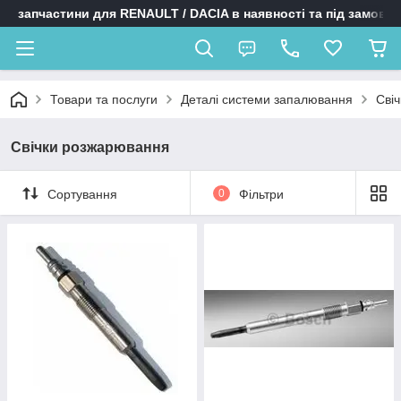
запчастини для RENAULT / DACIA в наявності та під замовл
Товари та послуги
Деталі системи запалювання
Сві
Свічки розжарювання
Сортування
0
Фільтри