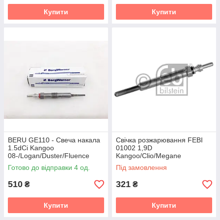
Купити
Купити
BERU GE110 - Свеча накала
Свічка розжарювання FEBI
1.5dCi Kangoo
01002 1,9D
08-/Logan/Duster/Fluence
Kangoo/Clio/Megane
10-/Dokker 12-/Megane 09-
Готово до відправки 4 од.
Під замовлення
510
321
₴
₴
Купити
Купити