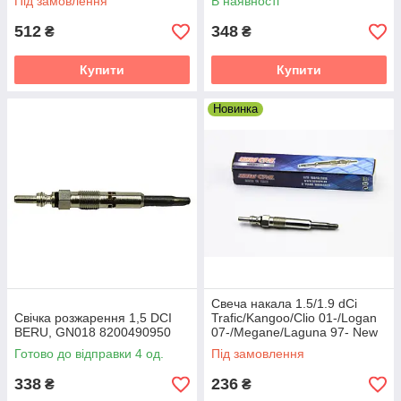
Під замовлення
В наявності
512
348
₴
₴
Купити
Купити
Новинка
Свеча накала 1.5/1.9 dCi
Свічка розжарення 1,5 DCI
Trafic/Kangoo/Clio 01-/Logan
BERU, GN018 8200490950
07-/Megane/Laguna 97- New
Crew GX82
Готово до відправки 4 од.
Під замовлення
338
236
₴
₴