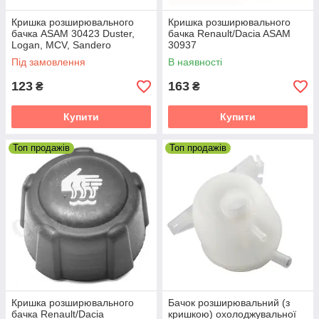
Кришка розширювального
Кришка розширювального
бачка ASAM 30423 Duster,
бачка Renault/Dacia ASAM
Logan, MCV, Sandero
30937
Під замовлення
В наявності
123
163
₴
₴
Купити
Купити
Топ продажів
Топ продажів
Кришка розширювального
Бачок розширювальний (з
бачка Renault/Dacia
кришкою) охолоджувальної