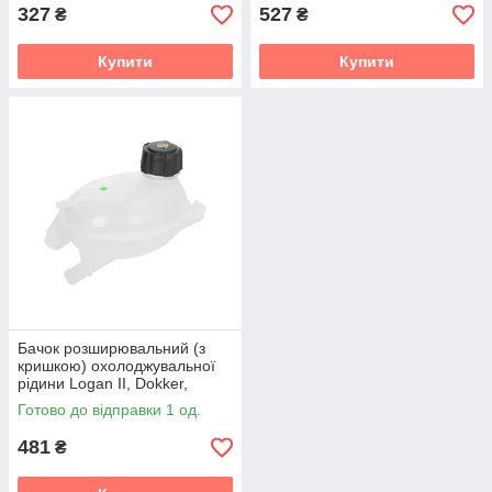
327
527
₴
₴
Купити
Купити
Бачок розширювальний (з
кришкою) охолоджувальної
рідини Logan II, Dokker,
Duster, Clio IV THERMOTEC
Готово до відправки 1 од.
DBR011TT
481
₴