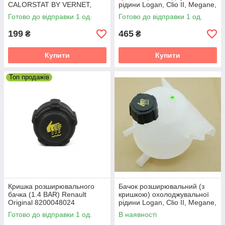
CALORSTAT BY VERNET,
рідини Logan, Clio II, Megane,
RC0016
Kangoo THERMOTEC,
Готово до відправки 1 од.
Готово до відправки 1 од.
DBR002TT
199
465
₴
₴
Купити
Купити
Топ продажів
Кришка розширювального
Бачок розширювальний (з
бачка (1.4 BAR) Renault
кришкою) охолоджувальної
Original 8200048024
рідини Logan, Clio II, Megane,
Kangoo ASAM 30494
Готово до відправки 1 од.
В наявності