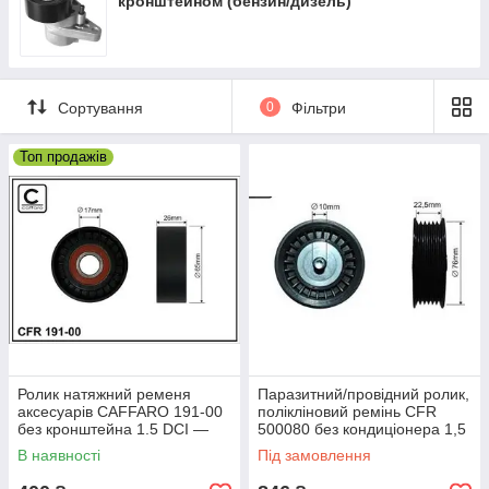
кронштейном (бензин/дизель)
Сортування
0
Фільтри
Топ продажів
Ролик натяжний ременя
Паразитний/провідний ролик,
аксесуарів CAFFARO 191-00
полікліновий ремінь CFR
без кронштейна 1.5 DCI —
500080 без кондиціонера 1,5
1.6 16 V
DCI — 1,6 16V
В наявності
Під замовлення