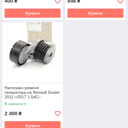
400
846
₴
₴
Купити
Купити
Натягувач ременя
генератора на Renault Duster
2011->2017 1.5dCi -
117501113R
В наявності
2 400
₴
Купити