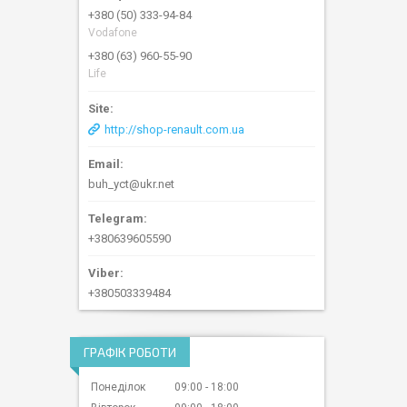
+380 (50) 333-94-84
Vodafone
+380 (63) 960-55-90
Life
http://shop-renault.com.ua
buh_yct@ukr.net
+380639605590
+380503339484
ГРАФІК РОБОТИ
Понеділок
09:00
18:00