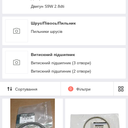
Двигун S9W 2.8dti
Шрус/Півось/Пильник
Пильники шрусів
Витискний підшипник
Витискний підшипник (3 отвори)
Витискний підшпиник (2 отвори)
Сортування
0
Фільтри