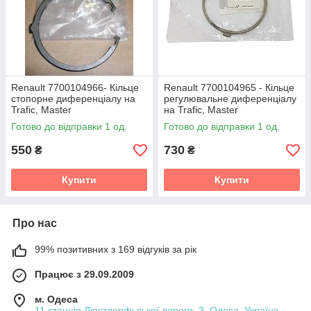
Renault 7700104966- Кільце
Renault 7700104965 - Кільце
стопорне диференціалу на
регулювальне диференціалу
Trafic, Master
на Trafic, Master
Готово до відправки 1 од.
Готово до відправки 1 од.
550
730
₴
₴
Купити
Купити
Про нас
99% позитивних з 169 відгуків за рік
Працює з 29.09.2009
м. Одеса
11 станція Люстдорфьської дороги, 3, Одеса, Україна