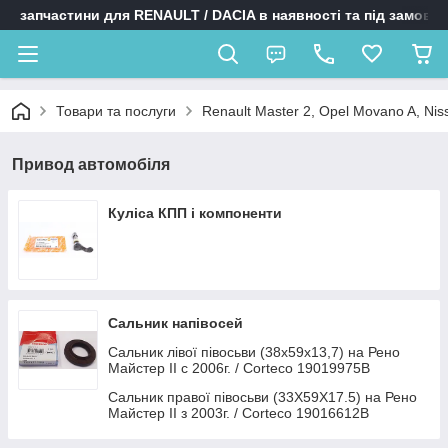
запчастини для RENAULT / DACIA в наявності та під замовл
Товари та послуги
Renault Master 2, Opel Movano A, Niss
Привод автомобіля
Куліса КПП і компоненти
Сальник напівосей
Сальник лівої півосьви (38x59x13,7) на Рено
Майстер II c 2006г. / Corteco 19019975B
Сальник правої півосьви (33X59X17.5) на Рено
Майстер II з 2003г. / Corteco 19016612B