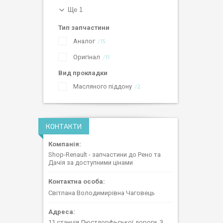
Ще 1
Тип запчастини
Аналог
15
Оригінал
11
Вид прокладки
Масляного піддону
2
КОНТАКТИ
Shop-Renault - запчастини до Рено та
Дачія за доступними цінами
Світлана Володимирівна Чаговець
11 станція Люстдорфьської дороги, 3,