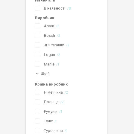
Наявність
В наявності
8
Виробник
Asam
2
Bosch
2
JC Premium
2
Logan
2
Mahle
1
Ще 4
Країна виробник
Німеччина
2
Польща
2
Румунія
3
Туніс
1
Туреччина
1