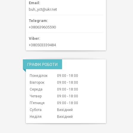
buh_yct@ukr.net
+380639605590
+380503339484
ГРАФІК РОБОТИ
Понеділок
09:00
18:00
Вівторок
09:00
18:00
Середа
09:00
18:00
Четвер
09:00
18:00
Пʼятниця
09:00
18:00
Субота
Вихідний
Неділя
Вихідний