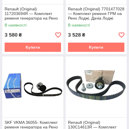
Renault (Original)
Renault (Original) 7701477028
117203694R — Комплект
— Комплект ременя ГРМ на
ременя генератора на Рено
Рено Лоджі, Дачіа Лоджі
Лоджі, Дачіа Лоджі 1.5dci K9K
1.5dci K9K
В наявності
В наявності
3 580
3 528
₴
₴
Купити
Купити
SKF VKMA 36055- Комплект
Renault (Original)
ременя генератора на Рено
130C14613R — Комплект