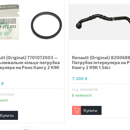
lt (Original) 7701072003 —
Renault (Original) 820068
ьнювальне кільце патрубка
Патрубок інтеркулера на 
кулера на Рено Кангу 2 K9K
Кангу 2 K9K 1.5dci
i
7 200 ₴
 ₴
8200688708
701072003
В наявності
ності
Купити
Купити