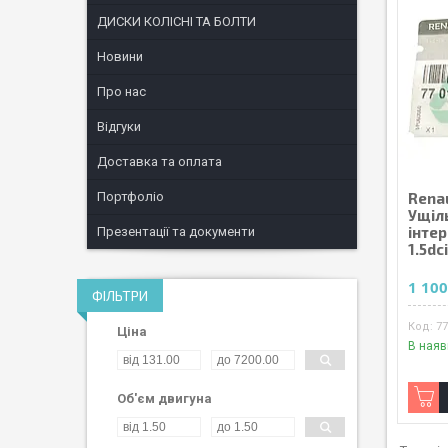
ДИСКИ КОЛІСНІ ТА БОЛТИ
Новини
Про нас
Відгуки
Доставка та оплата
Портфоліо
Renau
Ущіл
інтер
Презентації та документи
1.5dc
1 100
ФІЛЬТРИ
7
Ціна
В наяв
Об'єм двигуна