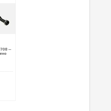
8708 —
Рено