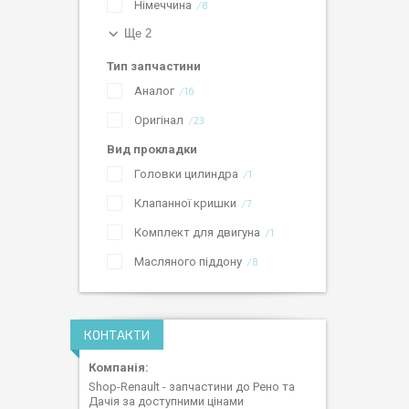
Німеччина
8
Ще 2
Тип запчастини
Аналог
16
Оригінал
23
Вид прокладки
Головки цилиндра
1
Клапанної кришки
7
Комплект для двигуна
1
Масляного піддону
8
КОНТАКТИ
Shop-Renault - запчастини до Рено та
Дачія за доступними цінами