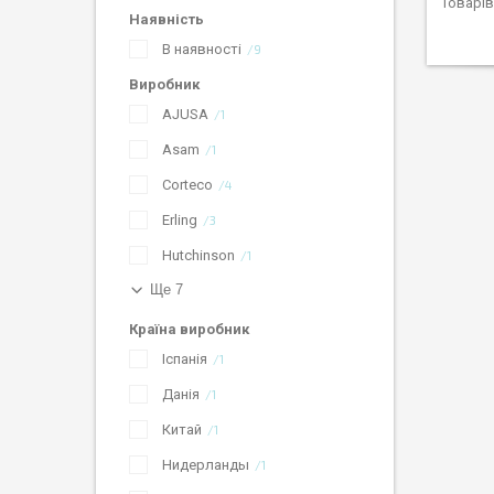
Наявність
В наявності
9
Виробник
AJUSA
1
Asam
1
Corteco
4
Erling
3
Hutchinson
1
Ще 7
Країна виробник
Іспанія
1
Данія
1
Китай
1
Нидерланды
1