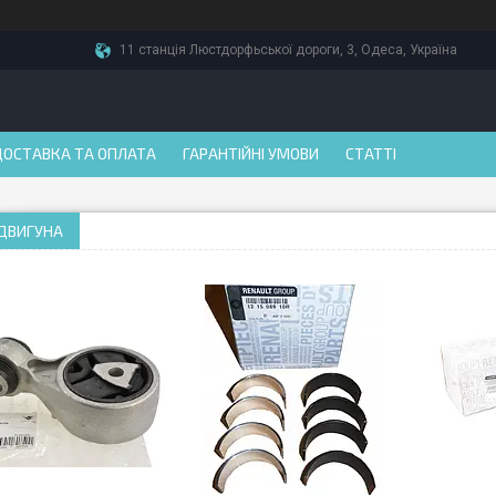
11 станція Люстдорфьської дороги, 3, Одеса, Україна
ДОСТАВКА ТА ОПЛАТА
ГАРАНТІЙНІ УМОВИ
СТАТТІ
 ДВИГУНА