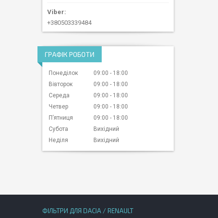
+380503339484
ГРАФІК РОБОТИ
Понеділок
09:00
18:00
Вівторок
09:00
18:00
Середа
09:00
18:00
Четвер
09:00
18:00
Пʼятниця
09:00
18:00
Субота
Вихідний
Неділя
Вихідний
ФІЛЬТРИ ДЛЯ DACIA / RENAULT