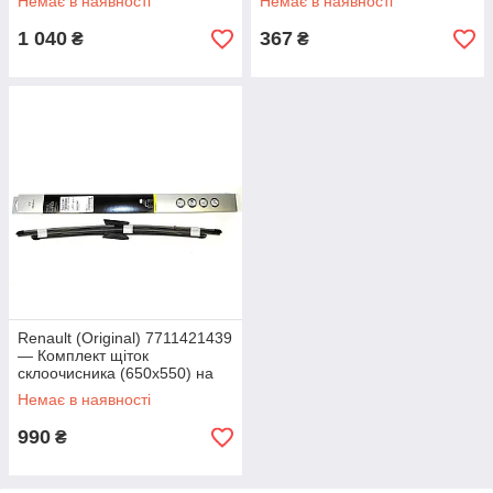
Немає в наявності
Немає в наявності
р.)
1 040
367
₴
₴
Renault (Original) 7711421439
— Комплект щіток
склоочисника (650х550) на
Рено Сценік 2 (2005 - 2009 г.)
Немає в наявності
990
₴