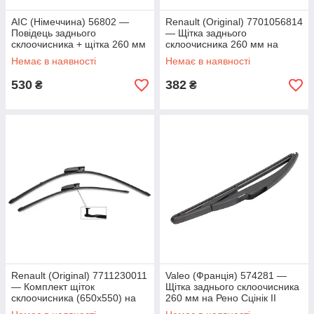
AIC (Німеччина) 56802 —
Renault (Original) 7701056814
Повідець заднього
— Щітка заднього
склоочисника + щітка 260 мм
склоочисника 260 мм на
на Рено Сценік 2
Рено Сценік II
Немає в наявності
Немає в наявності
530
382
₴
₴
Renault (Original) 7711230011
Valeo (Франція) 574281 —
— Комплект щіток
Щітка заднього склоочисника
склоочисника (650х550) на
260 мм на Рено Сцінік II
Рено Сценік 2 (з 2003-2005