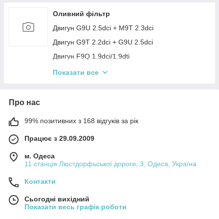
Оливний фільтр
Двигун G9U 2.5dci + M9T 2.3dci
Двигун G9T 2.2dci + G9U 2.5dci
Двигун F9Q 1.9dci/1.9dti
Двигун S8U 2.5D + S9W 2.8dti
Показати все
Двигун ZD3 3.0dci
Про нас
99% позитивних з 168 відгуків за рік
Працює з 29.09.2009
м. Одеса
11 станція Люстдорфьської дороги, 3, Одеса, Україна
Контакти
Сьогодні вихідний
Показати весь графік роботи