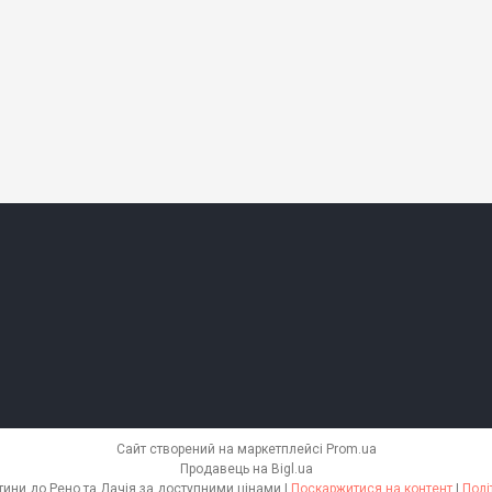
Сайт створений на маркетплейсі
Prom.ua
Продавець на Bigl.ua
Shop-Renault - запчастини до Рено та Дачія за доступними цінами |
Поскаржитися на контент
|
Полі