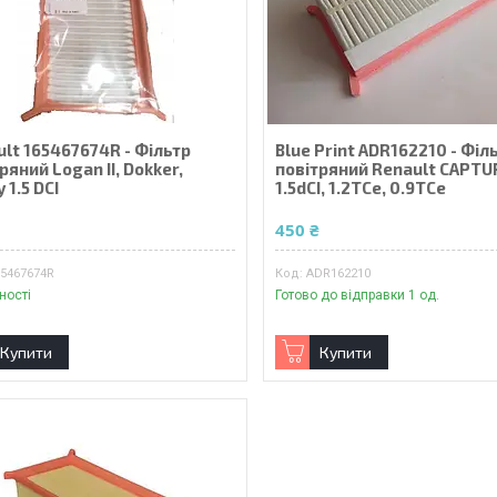
lt 165467674R - Фільтр
Blue Print ADR162210 - Філ
ряний Logan II, Dokker,
повітряний Renault CAPTU
 1.5 DCI
1.5dCI, 1.2TCe, 0.9TCe
₴
450 ₴
65467674R
ADR162210
ності
Готово до відправки 1 од.
Купити
Купити