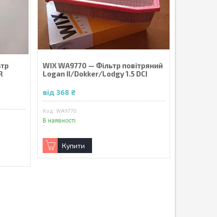
ьтр
WIX WA9770 — Фільтр повітряний
R
Logan II/Dokker/Lodgy 1.5 DCI
від 368 ₴
WA9770
В наявності
Купити