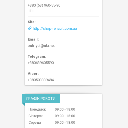
+380 (63) 960-55-90
Life
http://shop-renault.com.ua
buh_yct@ukr.net
+380639605590
+380503339484
ГРАФІК РОБОТИ
Понеділок
09:00
18:00
Вівторок
09:00
18:00
Середа
09:00
18:00